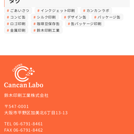
タグ
ごあいさつ
インクジェット印刷
カンカンラボ
コンビ缶
シルク印刷
デザイン缶
パッケージ缶
ロゴ印刷
珈琲豆保存缶
缶パッケージ印刷
金属印刷
鈴木印刷工業
鈴木印刷工業株式会社
〒547-0001
大阪市平野区加美北6丁目13-13
TEL
06-6791-8461
FAX 06-6791-8462