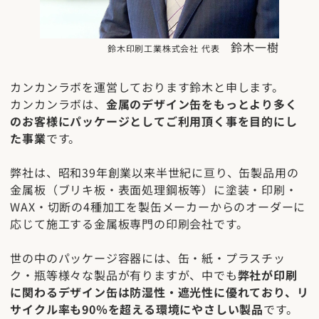
鈴木一樹
鈴木印刷工業株式会社 代表
カンカンラボを運営しております鈴木と申します。
カンカンラボは、
金属のデザイン缶をもっとより多く
のお客様にパッケージとしてご利用頂く事を目的にし
た事業
です。
弊社は、昭和39年創業以来半世紀に亘り、缶製品用の
金属板（ブリキ板・表面処理鋼板等）に塗装・印刷・
WAX・切断の4種加工を製缶メーカーからのオーダーに
応じて施工する金属板専門の印刷会社です。
世の中のパッケージ容器には、缶・紙・プラスチッ
ク・瓶等様々な製品が有りますが、中でも
弊社が印刷
に関わるデザイン缶は防湿性・遮光性に優れており、リ
サイクル率も90％を超える環境にやさしい製品
です。