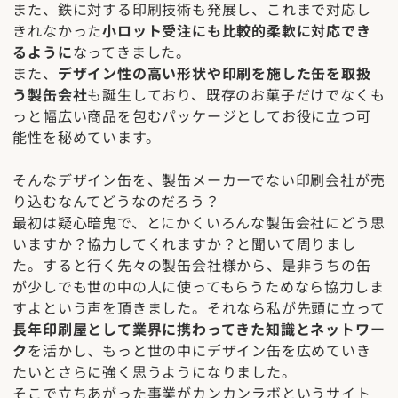
また、鉄に対する印刷技術も発展し、これまで対応し
きれなかった
小ロット受注にも比較的柔軟に対応でき
るように
なってきました。
また、
デザイン性の高い形状や印刷を施した缶を取扱
う製缶会社
も誕生しており、既存のお菓子だけでなくも
っと幅広い商品を包むパッケージとしてお役に立つ可
能性を秘めています。
そんなデザイン缶を、製缶メーカーでない印刷会社が売
り込むなんてどうなのだろう？
最初は疑心暗鬼で、とにかくいろんな製缶会社にどう思
いますか？協力してくれますか？と聞いて周りまし
た。すると行く先々の製缶会社様から、是非うちの缶
が少しでも世の中の人に使ってもらうためなら協力しま
すよという声を頂きました。それなら私が先頭に立って
長年印刷屋として業界に携わってきた知識とネットワー
ク
を活かし、もっと世の中にデザイン缶を広めていき
たいとさらに強く思うようになりました。
そこで立ちあがった事業がカンカンラボというサイト