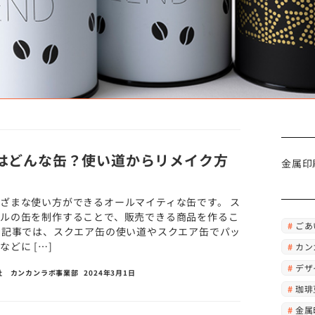
はどんな缶？使い道からリメイク方
金属印
ざまな使い方ができるオールマイティな缶です。 ス
ルの缶を制作することで、販売できる商品を作るこ
ごあ
の記事では、スクエア缶の使い道やスクエア缶でパッ
どに […]
カン
デザ
社 カンカンラボ事業部
2024年3月1日
珈琲
金属