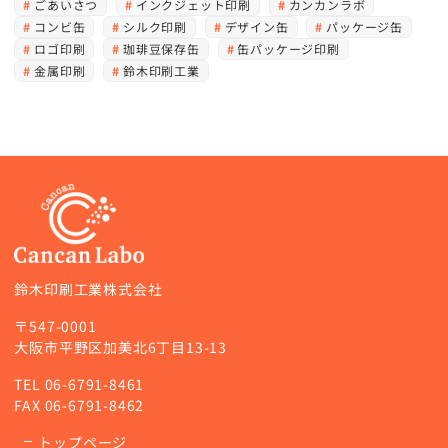
ごあいさつ
インクジェット印刷
カンカンラボ
コンビ缶
シルク印刷
デザイン缶
パッケージ缶
ロゴ印刷
珈琲豆保存缶
缶パッケージ印刷
金属印刷
鈴木印刷工業
鈴木印刷工業株式会社
〒547-0001
大阪市平野区加美北6丁目13-13
TEL
06-6791-8461
FAX 06-6791-8462
トップページ